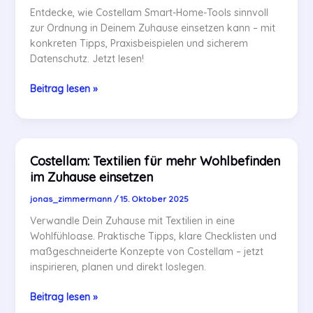
Entdecke, wie Costellam Smart-Home-Tools sinnvoll
zur Ordnung in Deinem Zuhause einsetzen kann – mit
konkreten Tipps, Praxisbeispielen und sicherem
Datenschutz. Jetzt lesen!
Costellam:
Beitrag lesen »
Smart-
Home-
Tools
für
Costellam: Textilien für mehr Wohlbefinden
mehr
im Zuhause einsetzen
Ordnung
im
jonas_zimmermann
/
15. Oktober 2025
Wohnraum
Verwandle Dein Zuhause mit Textilien in eine
Wohlfühloase. Praktische Tipps, klare Checklisten und
maßgeschneiderte Konzepte von Costellam – jetzt
inspirieren, planen und direkt loslegen.
Costellam:
Beitrag lesen »
Textilien