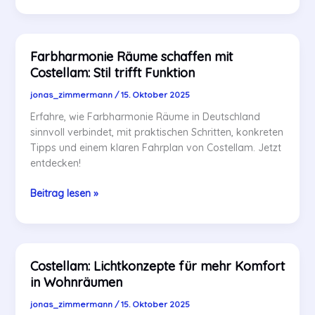
für
mehr
Wohlbefinden
Farbharmonie Räume schaffen mit
im
Costellam: Stil trifft Funktion
Zuhause
einsetzen
jonas_zimmermann
/
15. Oktober 2025
Erfahre, wie Farbharmonie Räume in Deutschland
sinnvoll verbindet, mit praktischen Schritten, konkreten
Tipps und einem klaren Fahrplan von Costellam. Jetzt
entdecken!
Farbharmonie
Beitrag lesen »
Räume
schaffen
mit
Costellam:
Costellam: Lichtkonzepte für mehr Komfort
Stil
in Wohnräumen
trifft
Funktion
jonas_zimmermann
/
15. Oktober 2025