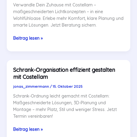
Verwandle Dein Zuhause mit Costellam –
maßgeschneiderten Lichtkonzepten – in eine
Wohlfühloase. Erlebe mehr Komfort, klare Planung und
smarte Lösungen. Jetzt Beratung sichern.
Costellam:
Beitrag lesen »
Lichtkonzepte
für
mehr
Komfort
Schrank-Organisation effizient gestalten
in
mit Costellam
Wohnräumen
jonas_zimmermann
/
15. Oktober 2025
Schrank-Ordnung leicht gemacht mit Costellam:
Maßgeschneiderte Lösungen, 3D-Planung und
Montage – mehr Platz, Stil und weniger Stress. Jetzt
Termin vereinbaren!
Schrank-
Beitrag lesen »
Organisation