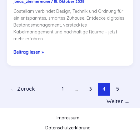
jonas_zimmermann
/
15. Oktober 2025
Costellam verbindet Design, Technik und Ordnung für
ein entspanntes, smartes Zuhause. Entdecke digitales
Bestandsmanagement, verstecktes
Kabelmanagement und nachhaltige Räume – jetzt
mehr erfahren.
Technik
Beitrag lesen »
und
smarte
Organisation
für
Wohnräume
←
Zurück
1
…
3
4
5
mit
Costellam
Weiter
→
Impressum
Datenschutzerklärung