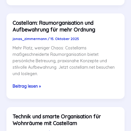
effizient
gestalten
mit
Costellam: Raumorganisation und
Costellam
Aufbewahrung für mehr Ordnung
jonas_zimmermann
/
15. Oktober 2025
Mehr Platz, weniger Chaos: Costellams
maßgeschneiderte Raumorganisation bietet
persönliche Betreuung, praxisnahe Konzepte und
stilvolle Aufbewahrung. Jetzt costellam.net besuchen
und loslegen.
Costellam:
Beitrag lesen »
Raumorganisation
und
Aufbewahrung
für
Technik und smarte Organisation für
mehr
Wohnräume mit Costellam
Ordnung