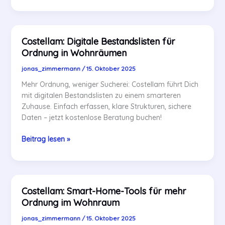
und
Akku-
Management
Costellam: Digitale Bestandslisten für
für
Ordnung in Wohnräumen
effiziente
Räume
jonas_zimmermann
/
15. Oktober 2025
Mehr Ordnung, weniger Sucherei: Costellam führt Dich
mit digitalen Bestandslisten zu einem smarteren
Zuhause. Einfach erfassen, klare Strukturen, sichere
Daten – jetzt kostenlose Beratung buchen!
Costellam:
Beitrag lesen »
Digitale
Bestandslisten
für
Ordnung
Costellam: Smart-Home-Tools für mehr
in
Ordnung im Wohnraum
Wohnräumen
jonas_zimmermann
/
15. Oktober 2025