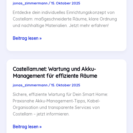
jonas_zimmermann
/
15. Oktober 2025
Entdecke dein individuelles Einrichtungskonzept von
Costellam: maßgeschneiderte Räume, klare Ordnung
und nachhaltige Materialien. Jetzt mehr erfahren!
Costellam:
Beitrag lesen »
Ihr
Einrichtungskonzept
individuell
angepasst
Costellam.net: Wartung und Akku-
Management für effiziente Räume
jonas_zimmermann
/
15. Oktober 2025
Sichere, effiziente Wartung für Dein Smart Home:
Praxisnahe Akku-Management‑Tipps, Kabel-
Organisation und transparente Services von
Costellam – jetzt informieren.
Costellam.net:
Beitrag lesen »
Wartung