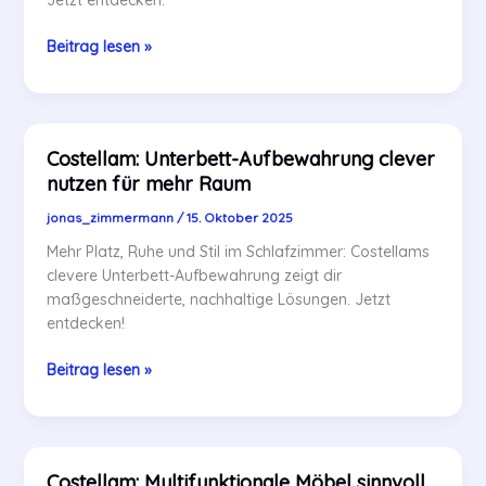
Zeitmanagement
Beitrag lesen »
im
Haushalt
optimieren
mit
Costellam: Unterbett-Aufbewahrung clever
Costellam.net
nutzen für mehr Raum
jonas_zimmermann
/
15. Oktober 2025
Mehr Platz, Ruhe und Stil im Schlafzimmer: Costellams
clevere Unterbett-Aufbewahrung zeigt dir
maßgeschneiderte, nachhaltige Lösungen. Jetzt
entdecken!
Costellam:
Beitrag lesen »
Unterbett-
Aufbewahrung
clever
nutzen
Costellam: Multifunktionale Möbel sinnvoll