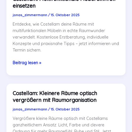
für
einsetzen
mehr
Raum
jonas_zimmermann
/
15. Oktober 2025
Entdecke, wie Costellam deine Räume mit
multifunktionalen Möbeln in echte Raumwunder
verwandelt. Kostenlose Erstberatung, individuelle
Konzepte und praxisnahe Tipps – jetzt informieren und
Termin sichern.
Costellam:
Beitrag lesen »
Multifunktionale
Möbel
sinnvoll
einsetzen
Costellam: Kleinere Räume optisch
vergrößern mit Raumorganisation
jonas_zimmermann
/
15. Oktober 2025
Vergrößere kleine Räume optisch mit Costellams
ganzheitlichem Ansatz: Licht, Farbe und clevere
Ordnung für mehr Raumgefühl, Ruhe und Stil. Jetzt