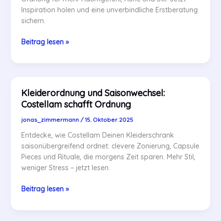
Inspiration holen und eine unverbindliche Erstberatung
sichern.
Costellam:
Beitrag lesen »
Kleinere
Räume
optisch
vergrößern
Kleiderordnung und Saisonwechsel:
mit
Costellam schafft Ordnung
Raumorganisation
jonas_zimmermann
/
15. Oktober 2025
Entdecke, wie Costellam Deinen Kleiderschrank
saisonübergreifend ordnet: clevere Zonierung, Capsule
Pieces und Rituale, die morgens Zeit sparen. Mehr Stil,
weniger Stress – jetzt lesen.
Kleiderordnung
Beitrag lesen »
und
Saisonwechsel:
Costellam