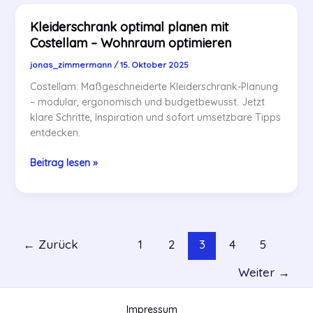
schafft
Kleiderschrank optimal planen mit
Ordnung
Costellam – Wohnraum optimieren
jonas_zimmermann
/
15. Oktober 2025
Costellam: Maßgeschneiderte Kleiderschrank-Planung
– modular, ergonomisch und budgetbewusst. Jetzt
klare Schritte, Inspiration und sofort umsetzbare Tipps
entdecken.
Kleiderschrank
Beitrag lesen »
optimal
planen
mit
Costellam
–
←
Zurück
1
2
3
4
5
Wohnraum
optimieren
Weiter
→
Impressum