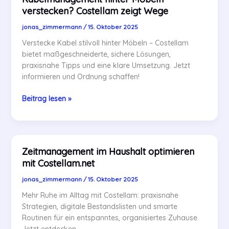
mehr
verstecken? Costellam zeigt Wege
Ordnung
und
jonas_zimmermann
/
15. Oktober 2025
Stil
Verstecke Kabel stilvoll hinter Möbeln – Costellam
bietet maßgeschneiderte, sichere Lösungen,
praxisnahe Tipps und eine klare Umsetzung. Jetzt
informieren und Ordnung schaffen!
Kabelmanagement
Beitrag lesen »
hinter
Möbeln
verstecken?
Costellam
Zeitmanagement im Haushalt optimieren
zeigt
mit Costellam.net
Wege
jonas_zimmermann
/
15. Oktober 2025
Mehr Ruhe im Alltag mit Costellam: praxisnahe
Strategien, digitale Bestandslisten und smarte
Routinen für ein entspanntes, organisiertes Zuhause.
Jetzt entdecken.