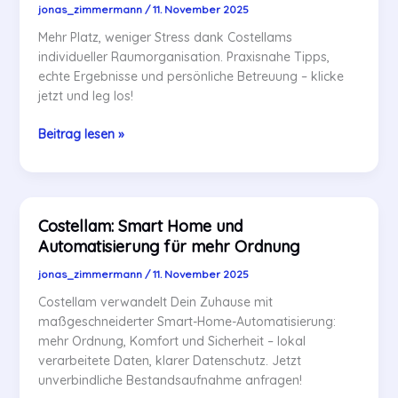
jonas_zimmermann
/
11. November 2025
Mehr Platz, weniger Stress dank Costellams
individueller Raumorganisation. Praxisnahe Tipps,
echte Ergebnisse und persönliche Betreuung – klicke
jetzt und leg los!
Costellam:
Beitrag lesen »
Raumorganisation
und
Aufbewahrung
für
Costellam: Smart Home und
Ihr
Automatisierung für mehr Ordnung
Zuhause
jonas_zimmermann
/
11. November 2025
Costellam verwandelt Dein Zuhause mit
maßgeschneiderter Smart-Home-Automatisierung:
mehr Ordnung, Komfort und Sicherheit – lokal
verarbeitete Daten, klarer Datenschutz. Jetzt
unverbindliche Bestandsaufnahme anfragen!