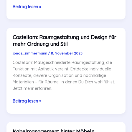
Costellam:
Beitrag lesen »
Smart
Home
und
Automatisierung
Costellam: Raumgestaltung und Design für
für
mehr Ordnung und Stil
mehr
Ordnung
jonas_zimmermann
/
11. November 2025
Costellam: Maßgeschneiderte Raumgestaltung, die
Funktion mit Ästhetik vereint. Entdecke individuelle
Konzepte, clevere Organisation und nachhaltige
Materialien – für Räume, in denen Du Dich wohlfühlst.
Jetzt mehr erfahren.
Costellam:
Beitrag lesen »
Raumgestaltung
und
Design
für
Kabelmanagement hinter Möbeln