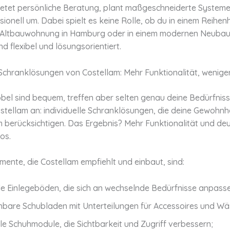
ietet persönliche Beratung, plant maßgeschneiderte Systeme
sionell um. Dabei spielt es keine Rolle, ob du in einem Reihen
er Altbauwohnung in Hamburg oder in einem modernen Neubau
d flexibel und lösungsorientiert.
e Schranklösungen von Costellam: Mehr Funktionalität, wenig
el sind bequem, treffen aber selten genau deine Bedürfnis
ostellam an: individuelle Schranklösungen, die deine Gewohnh
 berücksichtigen. Das Ergebnis? Mehr Funktionalität und deu
os.
mente, die Costellam empfiehlt und einbaut, sind:
le Einlegeböden, die sich an wechselnde Bedürfnisse anpasse
hbare Schubladen mit Unterteilungen für Accessoires und Wä
lle Schuhmodule, die Sichtbarkeit und Zugriff verbessern;