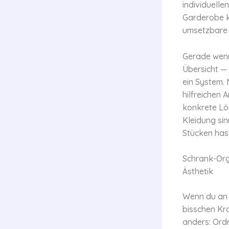
individuelle
Garderobe k
umsetzbare 
Gerade wenn
Übersicht —
ein System.
hilfreichen A
konkrete Lö
Kleidung sin
Stücken has
Schrank-Orga
Ästhetik
Wenn du an S
bisschen Kr
anders: Ordn