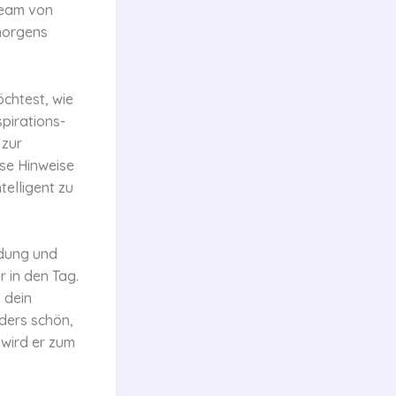
Team von
 morgens
öchtest, wie
spirations-
 zur
se Hinweise
telligent zu
idung und
r in den Tag.
 dein
nders schön,
 wird er zum