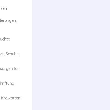
tzen
derungen,
auchte
ort, Schuhe.
 sorgen für
hriftung
 Krawatten-