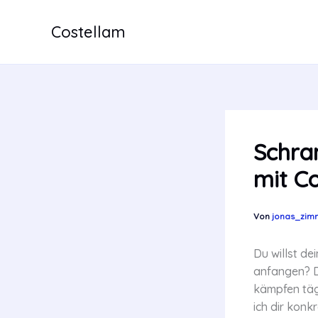
Zum
Inhalt
Costellam
springen
Schran
mit C
Von
jonas_zi
Du willst de
anfangen? D
kämpfen tägl
ich dir konk