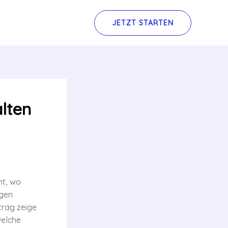
JETZT STARTEN
alten
ht, wo
ngen
trag zeige
welche