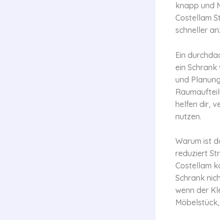
knapp und M
Costellam S
schneller an
Ein durchdac
ein Schrank 
und Planung
Raumaufteil
helfen dir, 
nutzen.
Warum ist da
reduziert St
Costellam ko
Schrank nich
wenn der Kl
Möbelstück,