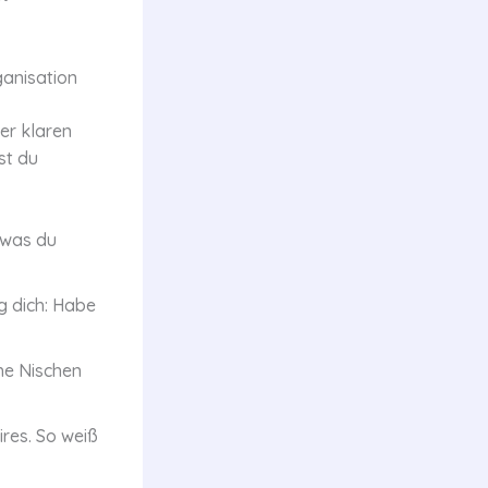
ganisation
er klaren
st du
 was du
g dich: Habe
he Nischen
ires. So weiß