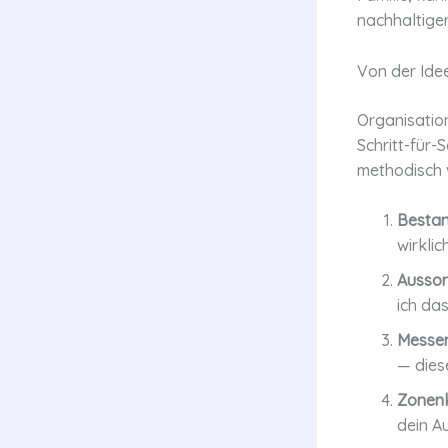
nachhaltiger
Von der Idee
Organisation
Schritt-für-
methodisch 
Besta
wirklic
Aussor
ich da
Messen
— dies
Zonen
dein Au