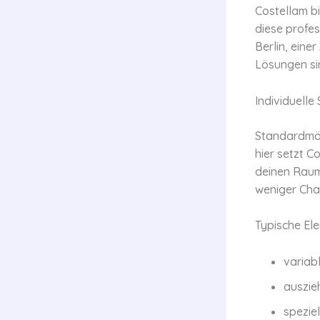
Costellam b
diese profes
Berlin, ein
Lösungen sin
Individuell
Standardmöb
hier setzt C
deinen Raum
weniger Cha
Typische Ele
variab
auszie
spezie