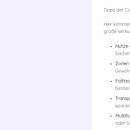
Tipps der C
Hier kommen
große Wirku
Nutze 
Sachen
Zonen 
Gewohn
Faltte
besser
Transp
sparen
Multif
oder G