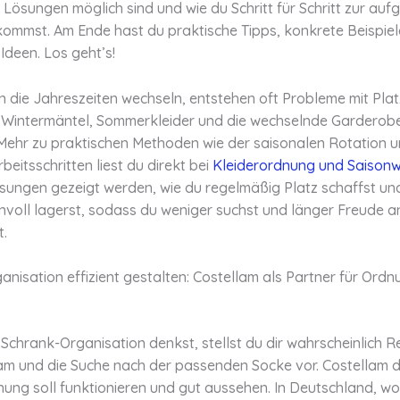
n Lösungen möglich sind und wie du Schritt für Schritt zur au
ommst. Am Ende hast du praktische Tipps, konkrete Beispiel
Ideen. Los geht’s!
 die Jahreszeiten wechseln, entstehen oft Probleme mit Pla
 Wintermäntel, Sommerkleider und die wechselnde Garderob
 Mehr zu praktischen Methoden wie der saisonalen Rotation 
rbeitsschritten liest du direkt bei
Kleiderordnung und Saison
sungen gezeigt werden, wie du regelmäßig Platz schaffst un
nvoll lagerst, sodass du weniger suchst und länger Freude a
t.
nisation effizient gestalten: Costellam als Partner für Ord
chrank-Organisation denkst, stellst du dir wahrscheinlich Re
am und die Suche nach der passenden Socke vor. Costellam 
ung soll funktionieren und gut aussehen. In Deutschland, wo