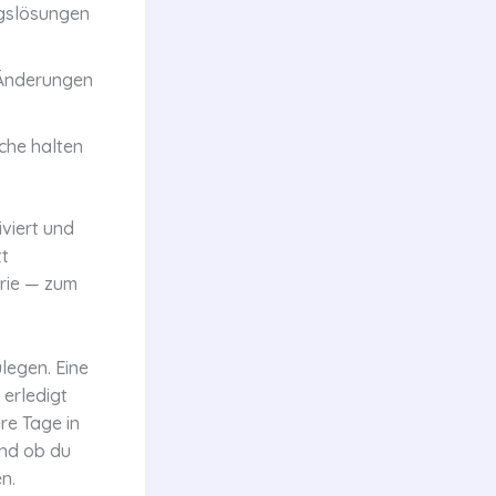
gslösungen
 Änderungen
che halten
viert und
tt
orie — zum
legen. Eine
 erledigt
re Tage in
und ob du
n.