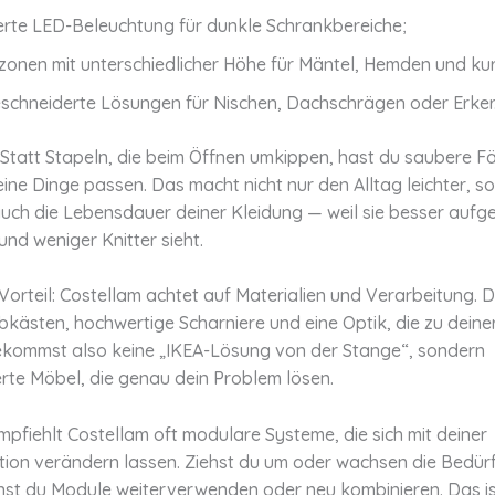
ierte LED-Beleuchtung für dunkle Schrankbereiche;
onen mit unterschiedlicher Höhe für Mäntel, Hemden und kurz
chneiderte Lösungen für Nischen, Dachschrägen oder Erker
r: Statt Stapeln, die beim Öffnen umkippen, hast du saubere Fä
ine Dinge passen. Das macht nicht nur den Alltag leichter, s
auch die Lebensdauer deiner Kleidung — weil sie besser auf
 und weniger Knitter sieht.
 Vorteil: Costellam achtet auf Materialien und Verarbeitung.
ubkästen, hochwertige Scharniere und eine Optik, die zu dei
ekommst also keine „IKEA-Lösung von der Stange“, sondern
ierte Möbel, die genau dein Problem lösen.
mpfiehlt Costellam oft modulare Systeme, die sich mit deiner
tion verändern lassen. Ziehst du um oder wachsen die Bedürf
nnst du Module weiterverwenden oder neu kombinieren. Das i