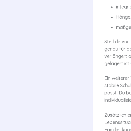
integr
Hängez
maßges
Stell dir vo
genau für de
verlängert 
gelagert ist
Ein weiterer
stabile Sch
passt. Du b
individualis
Zusätzlich e
Lebenssitua
Familie, ka