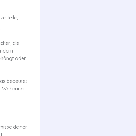
e Teile;
.
cher, die
ondern
gehängt oder
 Das bedeutet
ner Wohnung
nisse deiner
st