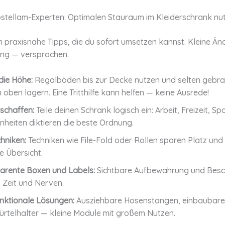
ostellam-Experten: Optimalen Stauraum im Kleiderschrank nu
 praxisnahe Tipps, die du sofort umsetzen kannst. Kleine Än
ng — versprochen.
die Höhe:
Regalböden bis zur Decke nutzen und selten gebr
 oben lagern. Eine Tritthilfe kann helfen — keine Ausrede!
schaffen:
Teile deinen Schrank logisch ein: Arbeit, Freizeit, Sp
heiten diktieren die beste Ordnung.
chniken:
Techniken wie File-Fold oder Rollen sparen Platz und
e Übersicht.
arente Boxen und Labels:
Sichtbare Aufbewahrung und Besc
 Zeit und Nerven.
unktionale Lösungen:
Ausziehbare Hosenstangen, einbaubare
ürtelhalter — kleine Module mit großem Nutzen.