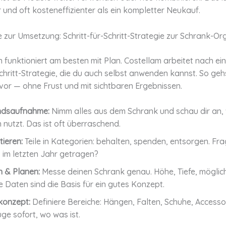
 und oft kosteneffizienter als ein kompletter Neukauf.
 zur Umsetzung: Schritt-für-Schritt-Strategie zur Schrank-Or
 funktioniert am besten mit Plan. Costellam arbeitet nach ein
Schritt-Strategie, die du auch selbst anwenden kannst. So geh
vor — ohne Frust und mit sichtbaren Ergebnissen.
ndsaufnahme:
Nimm alles aus dem Schrank und schau dir an,
h nutzt. Das ist oft überraschend.
tieren:
Teile in Kategorien: behalten, spenden, entsorgen. Fra
s im letzten Jahr getragen?
 & Planen:
Messe deinen Schrank genau. Höhe, Tiefe, möglic
e Daten sind die Basis für ein gutes Konzept.
konzept:
Definiere Bereiche: Hängen, Falten, Schuhe, Accesso
ge sofort, wo was ist.