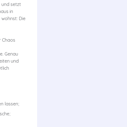
 und setzt
haus in
 wohnst: Die
er Chaos
se. Genau
eiten und
tlich
n lassen;
sche;