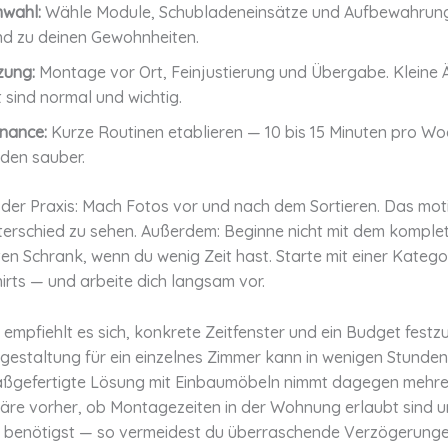
wahl:
Wähle Module, Schubladeneinsätze und Aufbewahrun
d zu deinen Gewohnheiten.
zung:
Montage vor Ort, Feinjustierung und Übergabe. Kleine
 sind normal und wichtig.
nance:
Kurze Routinen etablieren — 10 bis 15 Minuten pro Wo
den sauber.
 der Praxis: Mach Fotos vor und nach dem Sortieren. Das moti
nterschied zu sehen. Außerdem: Beginne nicht mit dem komple
en Schrank, wenn du wenig Zeit hast. Starte mit einer Kateg
hirts — und arbeite dich langsam vor.
empfiehlt es sich, konkrete Zeitfenster und ein Budget festzu
gestaltung für ein einzelnes Zimmer kann in wenigen Stunden
maßgefertigte Lösung mit Einbaumöbeln nimmt dagegen mehre
läre vorher, ob Montagezeiten in der Wohnung erlaubt sind 
benötigst — so vermeidest du überraschende Verzögerunge