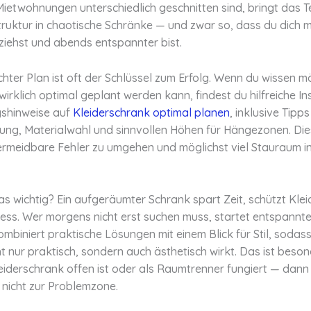
ietwohnungen unterschiedlich geschnitten sind, bringt das 
truktur in chaotische Schränke — und zwar so, dass du dich
ziehst und abends entspannter bist.
hter Plan ist oft der Schlüssel zum Erfolg. Wenn du wissen m
wirklich optimal geplant werden kann, findest du hilfreiche In
shinweise auf
Kleiderschrank optimal planen
, inklusive Tipps
ung, Materialwahl und sinnvollen Höhen für Hängezonen. Die
vermeidbare Fehler zu umgehen und möglichst viel Stauraum in
s wichtig? Ein aufgeräumter Schrank spart Zeit, schützt Kle
ress. Wer morgens nicht erst suchen muss, startet entspannte
mbiniert praktische Lösungen mit einem Blick für Stil, sodass
t nur praktisch, sondern auch ästhetisch wirkt. Das ist beso
eiderschrank offen ist oder als Raumtrenner fungiert — dann
 nicht zur Problemzone.