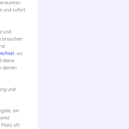
fgeräumten
e und sofort
tz und
e brauchen
und
wechsel
, wo
d deine
n deinen
nung und
gale, ein
denkt
 Platz oft